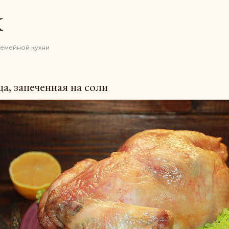
К основному контенту
K
семейной кухни
а, запеченная на соли