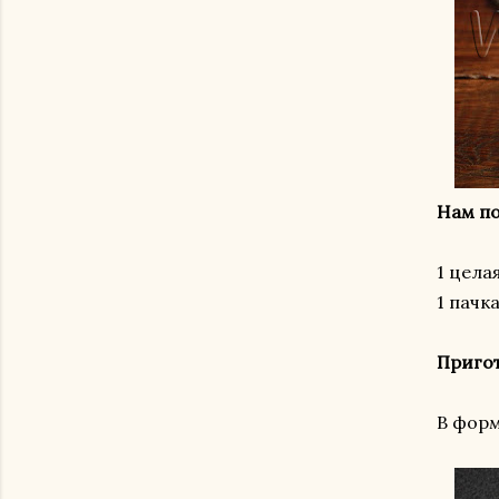
Нам по
1 цела
1 пачк
Приго
В форм