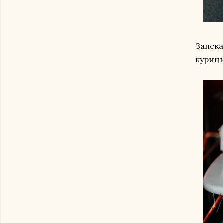
Запека
курицы