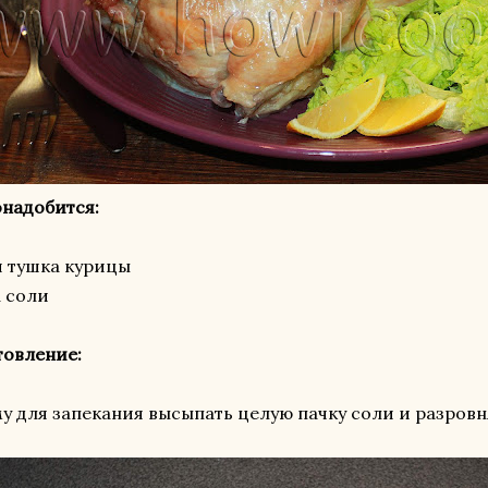
надобится:
я тушка курицы
а соли
товление:
у для запекания высыпать целую пачку соли и разровн