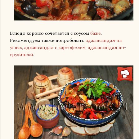
Блюдо хорошо сочетается с соусом
баже
.
Рекомендуем также попробовать
аджапсандал на
углях,
аджапсандал с картофелем
,
аджапсандал по-
грузински
.