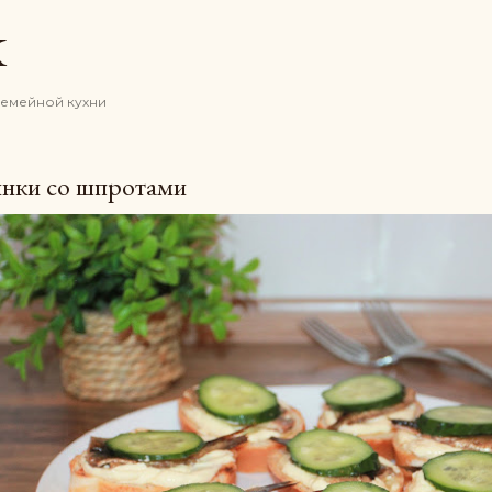
К основному контенту
K
семейной кухни
инки со шпротами