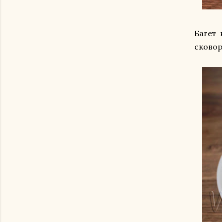
Багет
сковор