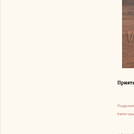
Приятн
Поделит
Категор