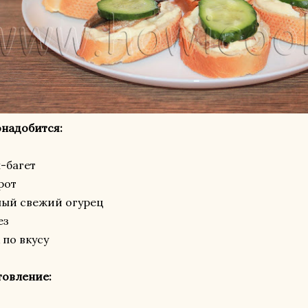
надобится:
н-багет
рот
ный свежий огурец
ез
 по вкусу
товление: