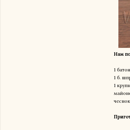
Нам по
1 бато
1 б. шп
1 круп
майон
чеснок
Приго