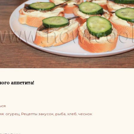
ого аппетита!
ься
ия:
огурец
Рецепты закусок
рыба
хлеб
чеснок