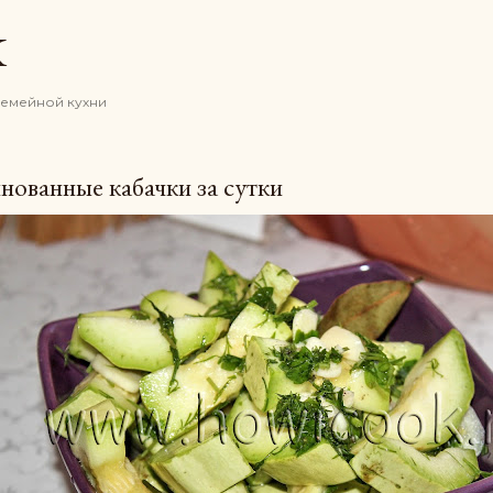
К основному контенту
K
семейной кухни
ованные кабачки за сутки