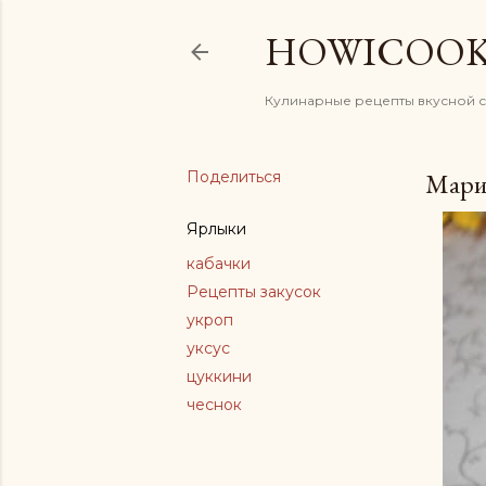
HOWICOO
Кулинарные рецепты вкусной 
Поделиться
Марин
Ярлыки
кабачки
Рецепты закусок
укроп
уксус
цуккини
чеснок