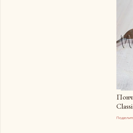
Пончи
Сlassi
Поделит