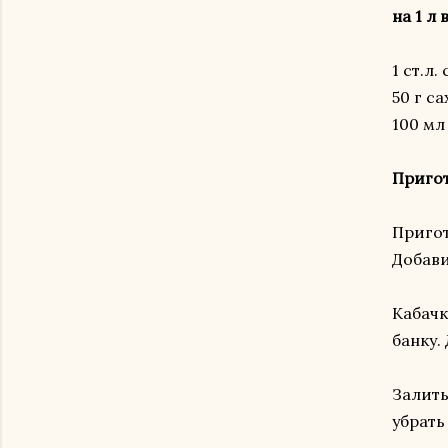
на 1 л 
1 ст.л.
50 г са
100 мл
Приго
Пригот
Добави
Кабачк
банку.
Залит
убрать