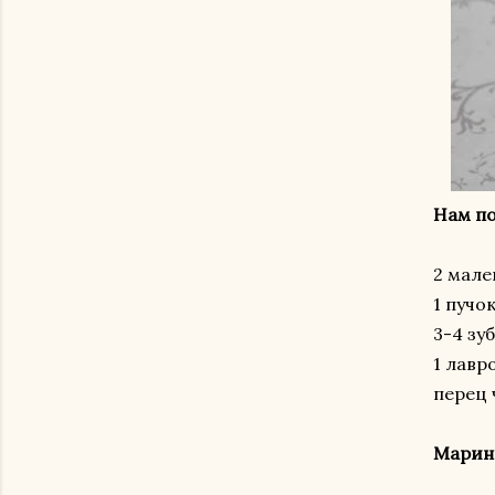
Нам по
2 мале
1 пучо
3-4 зу
1 лавр
перец 
Марин