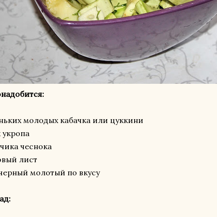
надобится:
ньких молодых кабачка или цуккини
к укропа
бчика чеснока
овый лист
черный молотый по вкусу
ад: