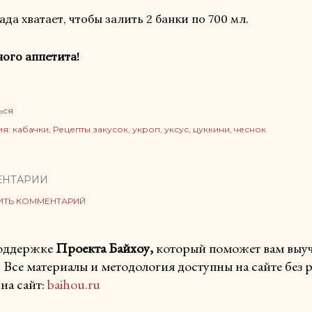
да хватает, чтобы залить 2 банки по 700 мл.
ого аппетита!
ься
ия:
кабачки
Рецепты закусок
укроп
уксус
цуккини
чеснок
ЕНТАРИИ
ИТЬ КОММЕНТАРИЙ
поддержке
Проекта Байхоу,
который поможет вам выучи
. Все материалы и методология доступны на сайте без
на сайт:
baihou.ru