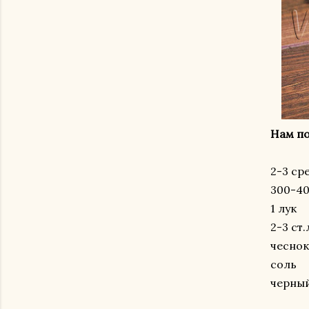
Нам по
2-3 ср
300-4
1 лук
2-3 ст
чеснок
соль
черны