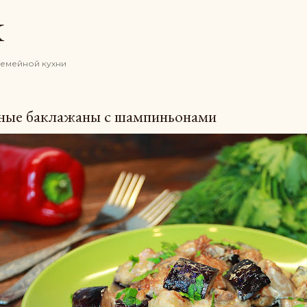
К основному контенту
K
семейной кухни
ные баклажаны с шампиньонами