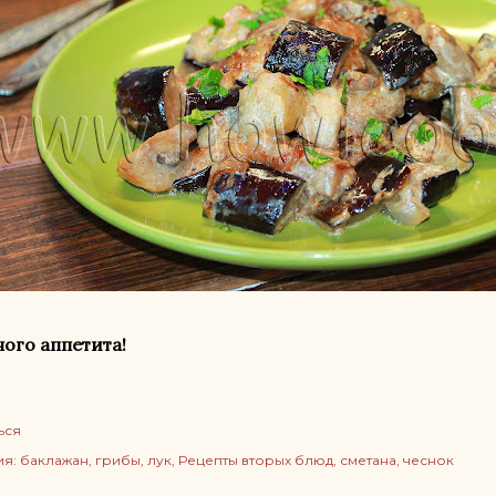
ого аппетита!
ься
ия:
баклажан
грибы
лук
Рецепты вторых блюд
сметана
чеснок