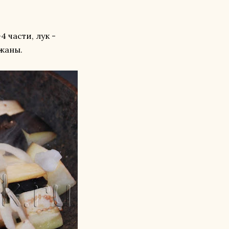
 части, лук -
жаны.