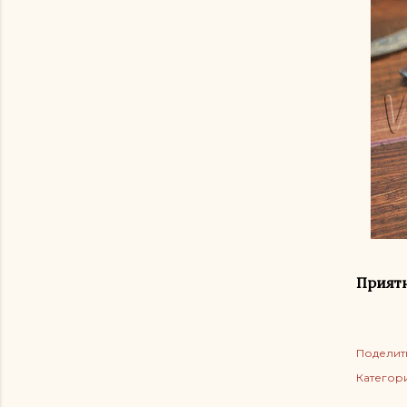
Приятн
Поделит
Категор