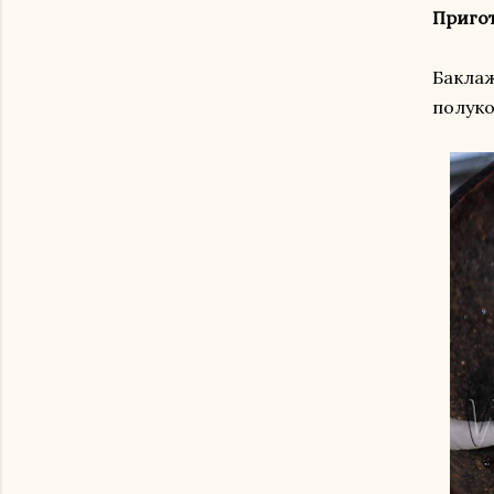
Приго
Баклаж
полуко