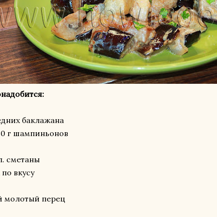
надобится:
едних баклажана
00 г шампиньонов
.л. сметаны
 по вкусу
й молотый перец