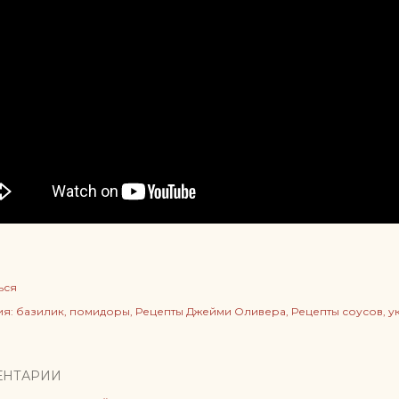
ься
ия:
базилик
помидоры
Рецепты Джейми Оливера
Рецепты соусов
у
ЕНТАРИИ