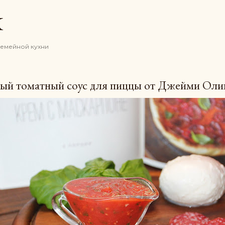
К основному контенту
K
семейной кухни
ый томатный соус для пиццы от Джейми Оли