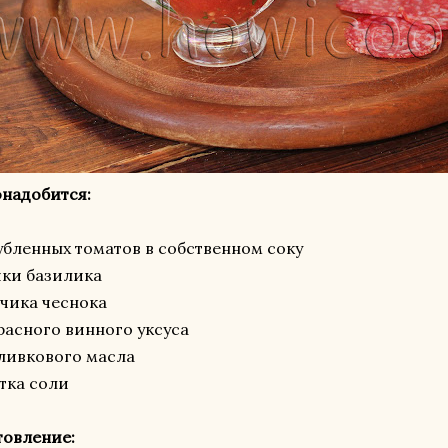
надобится:
рубленных томатов в собственном соку
чки базилика
бчика чеснока
 красного винного уксуса
 оливкового масла
тка соли
товление: