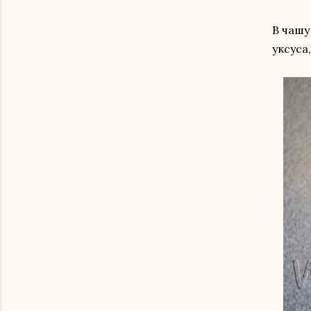
В чашу
уксуса