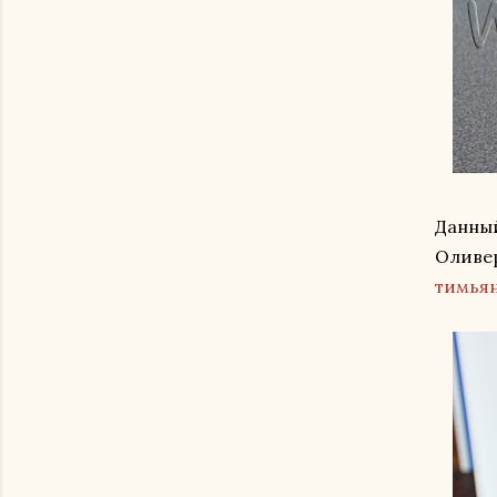
Данный
Оливер
тимья