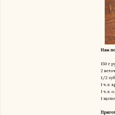
Нам по
150 г 
2 вето
1/2 зу
1 ч.л.
1 ч.л.
1 щепо
Приго