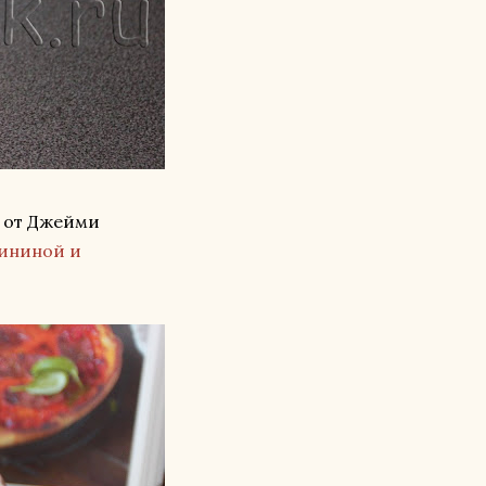
от Джейми
вининой и