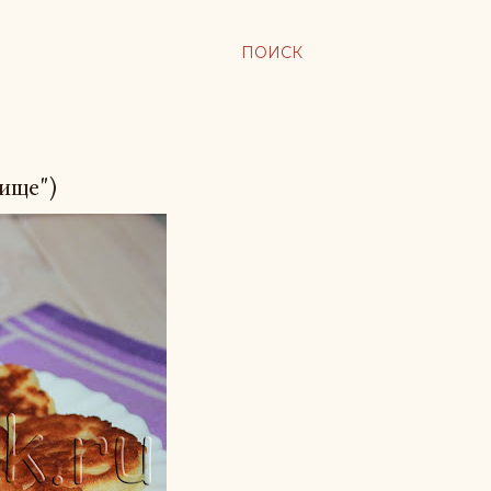
ПОИСК
ище")