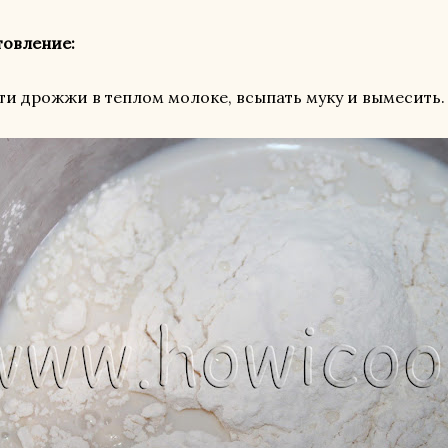
товление:
ти дрожжи в теплом молоке, всыпать муку и вымесить.