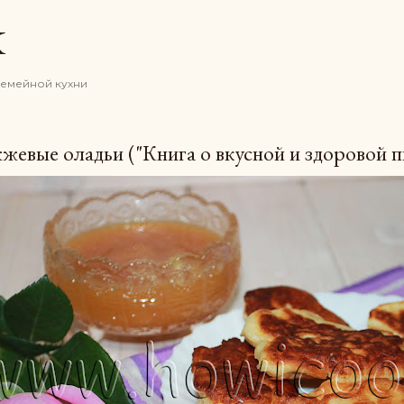
К основному контенту
K
семейной кухни
евые оладьи ("Книга о вкусной и здоровой п