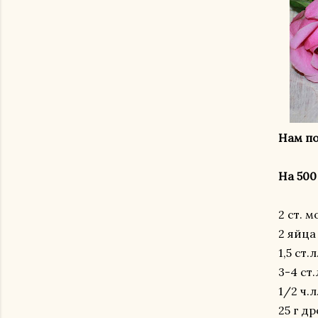
Нам по
На 500
2 ст. 
2 яйца
1,5 ст.
3-4 ст
1/2 ч.л
25 г д