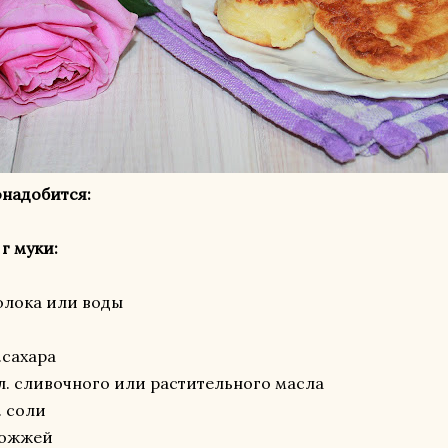
надобится:
 г муки:
молока или воды
л.сахара
.л. сливочного или растительного масла
. соли
рожжей