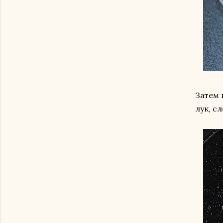
Затем 
лук, с