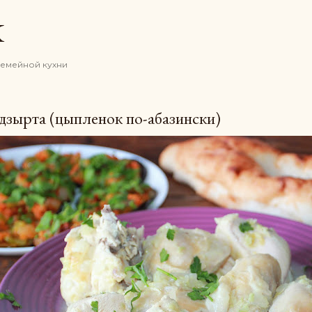
К основному контенту
K
семейной кухни
дзырта (цыпленок по-абазински)