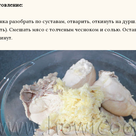
товление:
ка разобрать по суставам, отварить, откинуть на дурш
ть). Смешать мясо с толченым чесноком и солью. Ост
минут.