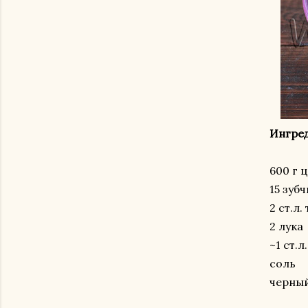
Ингре
600 г 
15 зуб
2 ст.л
2 лука
~1 ст.л
соль
черны