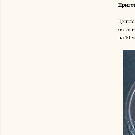
Приго
Цыплен
остави
на 10 