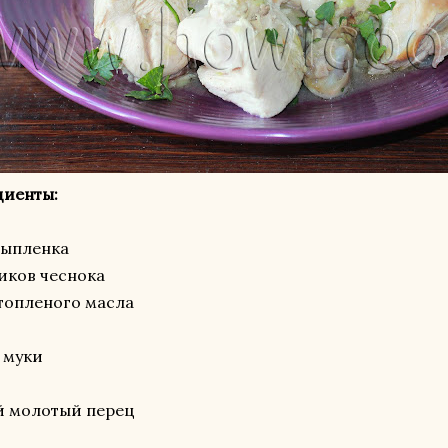
диенты:
цыпленка
чиков чеснока
. топленого масла
. муки
й молотый перец