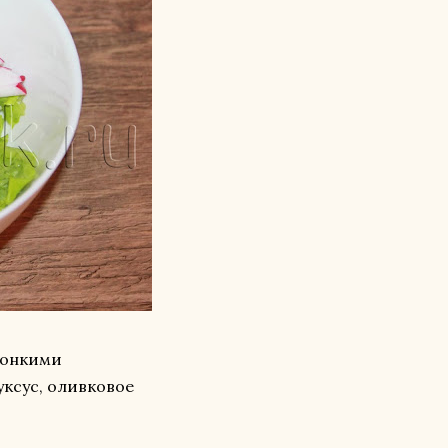
тонкими
уксус, оливковое