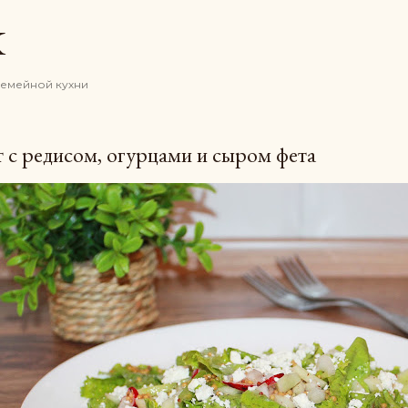
К основному контенту
K
семейной кухни
 с редисом, огурцами и сыром фета