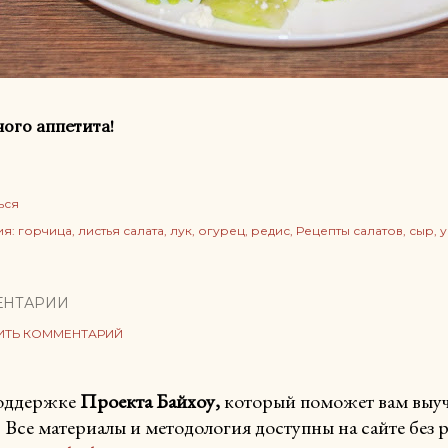
ого аппетита!
ься
ия:
горчица
листья салата
лук
огурец
редис
Рецепты салатов
сыр
у
ЕНТАРИИ
ИТЬ КОММЕНТАРИЙ
поддержке
Проекта Байхоу,
который поможет вам выучи
. Все материалы и методология доступны на сайте без