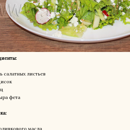
диенты:
ть салатных листьев
дисок
ец
сыра фета
ка:
. оливкового масла