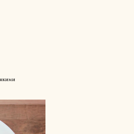
онкими