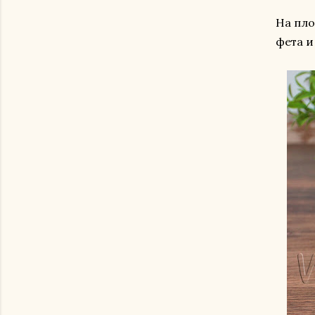
На пло
фета и