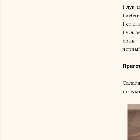
1 лук-
1 зубч
1 ст.л
1 ч.л.
соль
черны
Приго
Салатн
полук