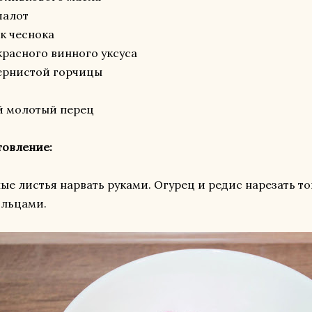
шалот
ик чеснока
. красного винного уксуса
 зернистой горчицы
й молотый перец
товление:
ые листья нарвать руками. Огурец и редис нарезать т
ольцами.