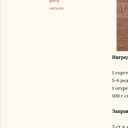
фета
чеснок
Ингре
1 горс
5-6 ре
1 огур
100 г 
Заправ
3 ст.л