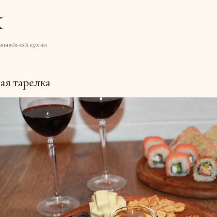
К основному контенту
K
семейной кухни
ая тарелка