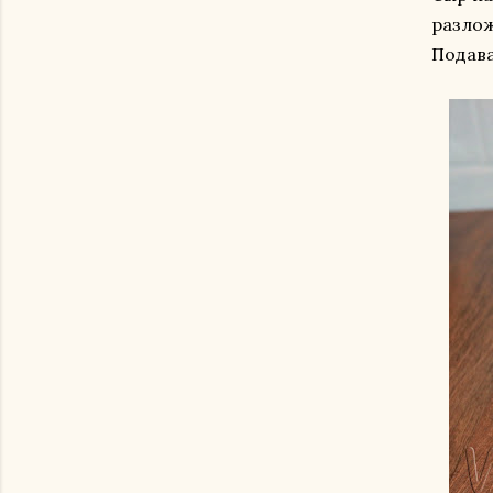
разлож
Подава