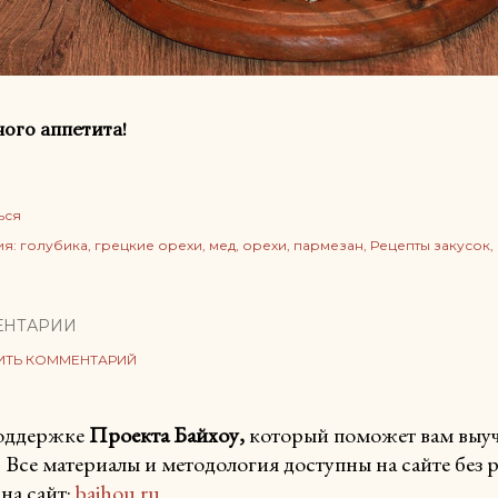
ого аппетита!
ься
ия:
голубика
грецкие орехи
мед
орехи
пармезан
Рецепты закусок
ЕНТАРИИ
ИТЬ КОММЕНТАРИЙ
поддержке
Проекта Байхоу,
который поможет вам выучи
. Все материалы и методология доступны на сайте без
на сайт:
baihou.ru