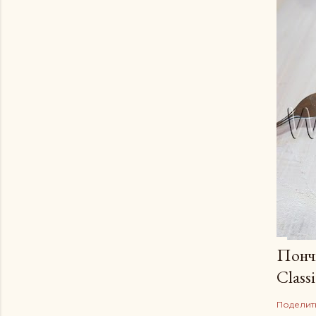
Пончи
Сlassi
Поделит