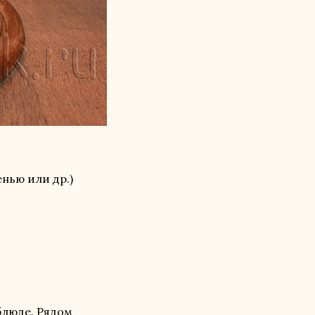
енью или др.)
блюде. Рядом