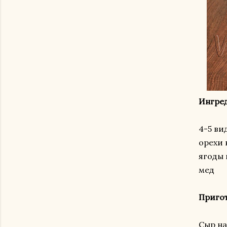
Ингре
4-5 ви
орехи 
ягоды 
мед
Приго
Сыр на