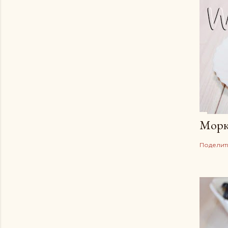
Морк
Поделит