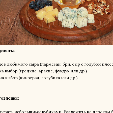
диенты:
дов любимого сыра (пармезан, бри, сыр с голубой плес
на выбор (грецкие, арахис, фундук или др.)
на выбор (виноград, голубика или др.)
товление:
резать небольшими кубиками. Разложить на плоском 