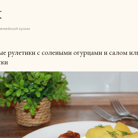
К основному контенту
K
семейной кухни
е рулетики с солеными огурцами и салом или
ски