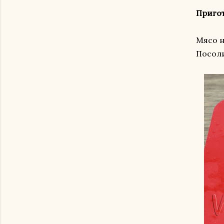
Приго
Мясо н
Посоли