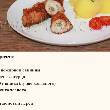
диенты:
кг нежирной свинины
леных огурца
0 г шпика (лучше копченого)
бчика чеснока
й молотый перец