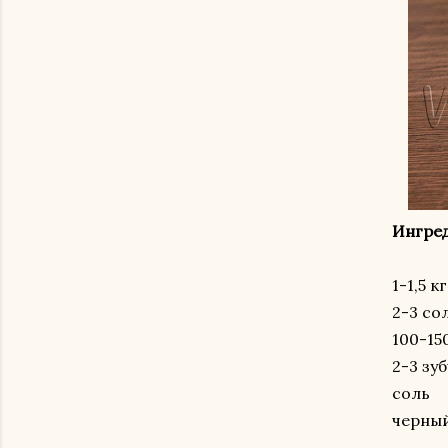
Ингре
1-1,5 
2-3 со
100-15
2-3 зу
соль
черны