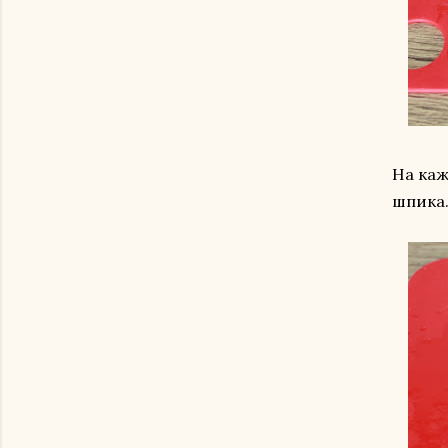
На каж
шпика