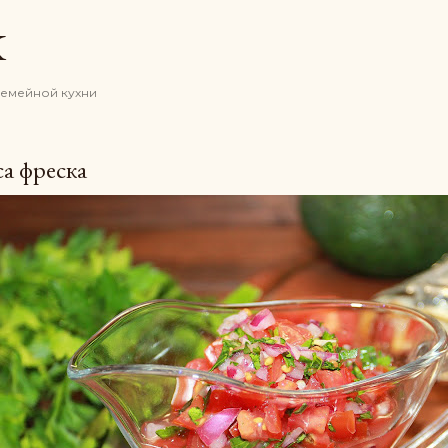
К основному контенту
K
семейной кухни
а фреска