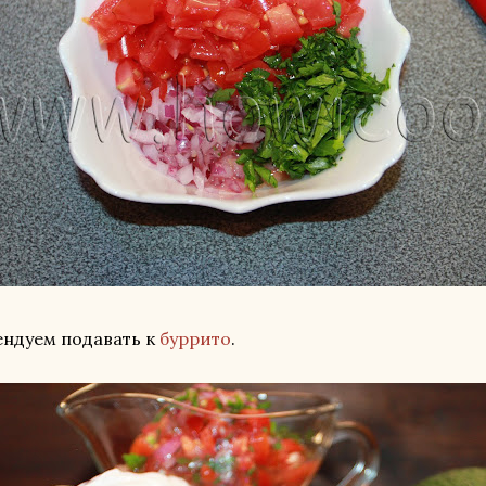
ндуем подавать к
буррито
.