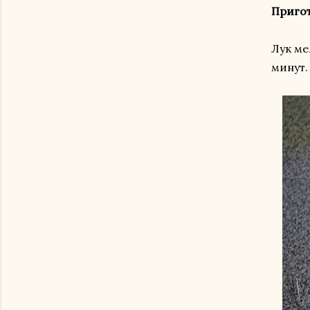
Приго
Лук ме
минут.