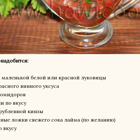
надобится:
. маленькой белой или красной луковицы
 красного винного уксуса
помидоров
ли по вкусу
. рубленной кинзы
йные ложки свежего сока лайма (по желанию)
о вкусу