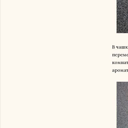
В чашк
переме
комнат
аромат