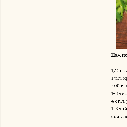
Нам по
1/4 шт
1 ч.л.
400 г 
1-3 чи
4 ст.л
1-3 ча
соль п