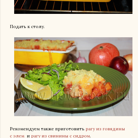
Подать к столу.
Рекомендуем также приготовить
рагу из говядины
с элем
и
рагу из свинины с сидром
.