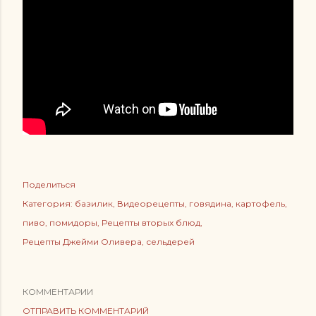
Поделиться
Категория:
базилик
Видеорецепты
говядина
картофель
пиво
помидоры
Рецепты вторых блюд
Рецепты Джейми Оливера
сельдерей
КОММЕНТАРИИ
ОТПРАВИТЬ КОММЕНТАРИЙ